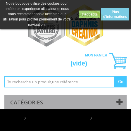
Notre boutique utilise des cookies pour
améliorer l'expérience utilisateur et nous
Plus
vous recommandons d'accepter leur
J'accepte
d'informations
utilisation pour profiter pleinement de votre
navigation.
MON PANIER
(vide)
Go
Mon compte
Contactez-nous
CATÉGORIES
Home
PLAQUE DE DISTINCTION
Trophée Personnalisé 188-16-SU