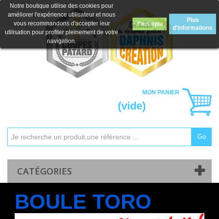
Notre boutique utilise des cookies pour
améliorer l'expérience utilisateur et nous
Plus
vous recommandons d'accepter leur
J'accepte
d'informations
utilisation pour profiter pleinement de votre
navigation.
MON PANIER
(vide)
Go
Mon compte
Contactez-nous
CATÉGORIES
BOULE TORO