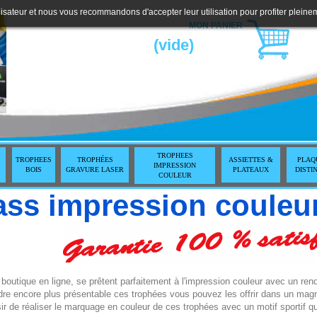
lisateur et nous vous recommandons d'accepter leur utilisation pour profiter pleine
MON PANIER
(vide)
TROPHEES
TROPHEES
TROPHÉES
ASSIETTES &
PLAQ
IMPRESSION
BOIS
GRAVURE LASER
PLATEAUX
DISTI
COULEUR
lass impression couleu
outique en ligne, se prêtent parfaitement à l'impression couleur avec un ren
dre encore plus présentable ces trophées vous pouvez les offrir dans un magn
isir de réaliser le marquage en couleur de ces trophées avec un motif sportif 