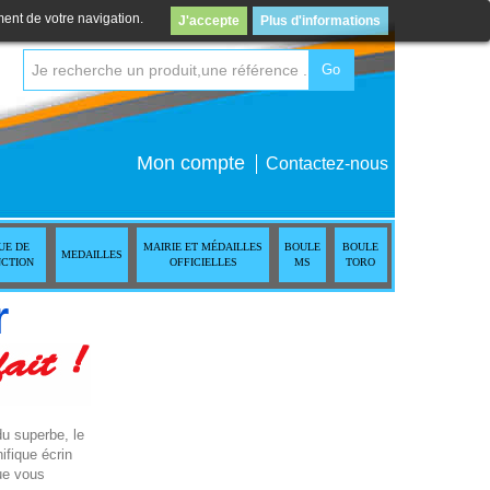
ment de votre navigation.
J'accepte
Plus d'informations
Go
Mon compte
Contactez-nous
UE DE
MAIRIE ET MÉDAILLES
BOULE
BOULE
MEDAILLES
NCTION
OFFICIELLES
MS
TORO
r
du superbe, le
ifique écrin
que vous