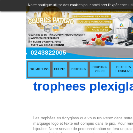
Notre boutique utilise des cookies pour améliorer l'expérience uti
0243822005
TROPHEES
TROPHEES
PROMOTIONS
COUPES
TROPHEES
VERRE
PLEXIGLASS
trophees plexig
Les trophées en Acryglass que vous trouverez dans notre b
marquage logo et texte est compris dans le prix. Pour ren
bijoutier. Notre service de personnalisation se fera un pla