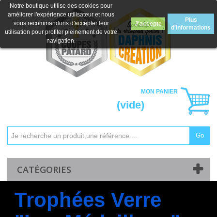
Notre boutique utilise des cookies pour
améliorer l'expérience utilisateur et nous
Plus
vous recommandons d'accepter leur
J'accepte
d'informations
utilisation pour profiter pleinement de votre
navigation.
MON PANIER
(vide)
Go
Mon compte
Contactez-nous
CATÉGORIES
Trophées Verre