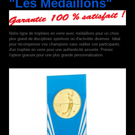
"Les Médaillons"
Notre ligne de trophées en verre avec médaillons pour un choix
plus grand de disciplines sportives ou d'activités diverses. Idéal
pour récompenser vos champions sans oublier vos participants,
d'un trophée en verre pour une authenticité assurée. Prenez
l'option gravure pour une plus grande personnalisation.