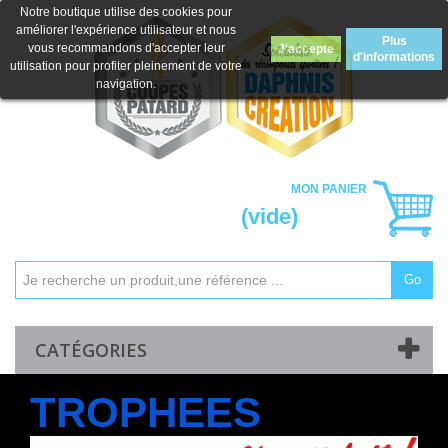
Notre boutique utilise des cookies pour
améliorer l'expérience utilisateur et nous
Plus
vous recommandons d'accepter leur
J'accepte
d'informations
utilisation pour profiter pleinement de votre
navigation.
MON PANIER
(vide)
Go
Mon compte
Contactez-nous
CATÉGORIES
TROPHEES