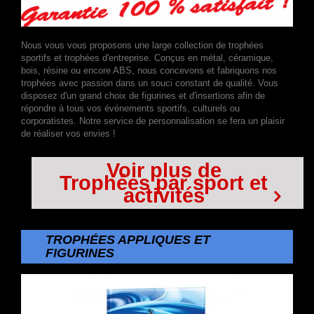
Nous vous vous proposons une large collection de trophées
sportifs et trophées d'entreprise. Conçus en métal, céramique,
bois, résine ou encore ABS, nous concevons et fabriquons nos
trophées avec passion dans un souci constant de qualité. Vous
disposez d'un grand choix de figurines et d'insertions afin de
répondre à tous vos événements sportifs, culturels ou
corporatistes. Notre service de personnalisation se fera un plaisir
de réaliser vos envies !
Voir plus de
Trophées par sport et
activités
TROPHÉES APPLIQUES ET
FIGURINES