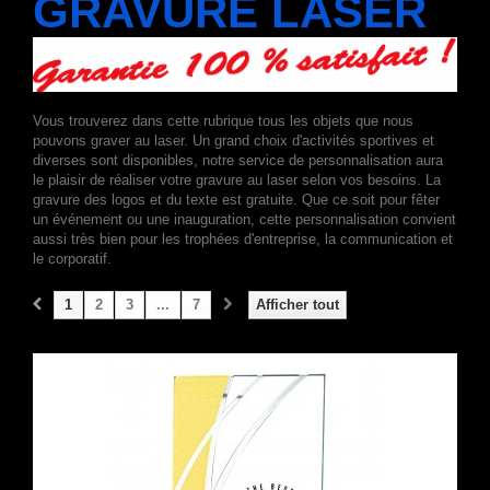
GRAVURE LASER
Vous trouverez dans cette rubrique tous les objets que nous
pouvons graver au laser. Un grand choix d'activités sportives et
diverses sont disponibles, notre service de personnalisation aura
le plaisir de réaliser votre gravure au laser selon vos besoins. La
gravure des logos et du texte est gratuite. Que ce soit pour fêter
un événement ou une inauguration, cette personnalisation convient
aussi très bien pour les trophées d'entreprise, la communication et
le corporatif.
1
2
3
...
7
Afficher tout