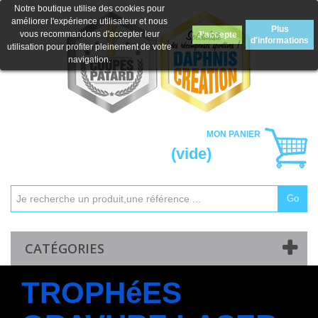
Notre boutique utilise des cookies pour
améliorer l'expérience utilisateur et nous
Plus
vous recommandons d'accepter leur
J'accepte
d'informations
utilisation pour profiter pleinement de votre
navigation.
MON PANIER
(vide)
Go
Mon compte
Contactez-nous
CATÉGORIES
TROPHéES