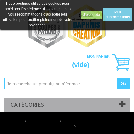
Notre boutique utilise des cookies pour
améliorer l'expérience utilisateur et nous
Plus
vous recommandons d'accepter leur
J'accepte
d'informations
utilisation pour profiter pleinement de votre
navigation.
MON PANIER
(vide)
Go
Mon compte
Contactez-nous
CATÉGORIES
Home
MEDAILLES
Médailles Personnalisables
Médaille
Personnalisée Ø 50 mm - Q-075