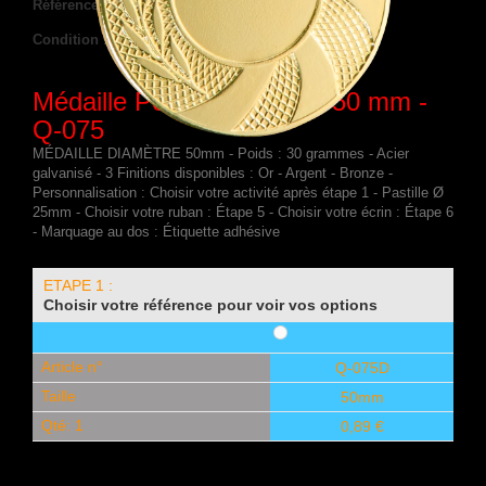
Référence :
Q-075D
Condition :
Nouveau produit
Médaille Personnalisée Ø 50 mm -
Q-075
MÉDAILLE DIAMÈTRE 50mm - Poids : 30 grammes - Acier
galvanisé - 3 Finitions disponibles : Or - Argent - Bronze -
Personnalisation : Choisir votre activité après étape 1 - Pastille Ø
25mm - Choisir votre ruban : Étape 5 - Choisir votre écrin : Étape 6
- Marquage au dos : Étiquette adhésive
ETAPE 1 :
Choisir votre référence pour voir vos options
Article n°
Q-075D
Taille
50mm
Qté: 1
0,89 €