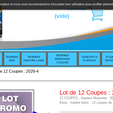
lisateur et nous vous recommandons d'accepter leur utilisation pour profiter pleine
MON PANIER
(vide)
TROPHEES
TROPHEES
TROPHÉES
ASSIETTES &
PLAQ
IMPRESSION
BOIS
GRAVURE LASER
PLATEAUX
DISTI
COULEUR
de 12 Coupes : 2026-4
Lot de 12 Coupes :
12 COUPES - Hauteur Moyenne : 35 cm
Base : marbre blanc - 12 coupes de 