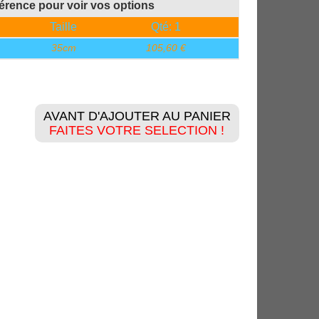
férence pour voir vos options
Taille
Qté: 1
35cm
105,60 €
AVANT D'AJOUTER AU PANIER
FAITES VOTRE SELECTION !