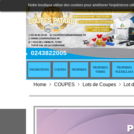
Notre boutique utilise des cookies pour améliorer l'expérience uti
0243822005
TROPHEES
TROPHEES
PROMOTIONS
COUPES
TROPHEES
VERRE
PLEXIGLASS
Home
COUPES
Lots de Coupes
Lot 