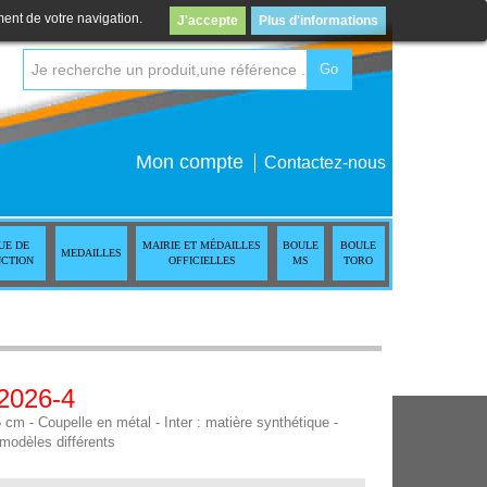
ment de votre navigation.
J'accepte
Plus d'informations
Go
Mon compte
Contactez-nous
UE DE
MAIRIE ET MÉDAILLES
BOULE
BOULE
MEDAILLES
NCTION
OFFICIELLES
MS
TORO
 2026-4
 - Coupelle en métal - Inter : matière synthétique -
modèles différents