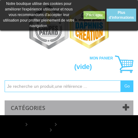
Notre boutique utilise des cookies pour
améliorer l'expérience utilisateur et nous
Plus
vous recommandons d'accepter leur
J'accepte
d'informations
utilisation pour profiter pleinement de votre
navigation.
MON PANIER
(vide)
Go
Mon compte
Contactez-nous
CATÉGORIES
Home
COUPES
Lots de Coupes
Lot de 12 Coupes : 2026-2