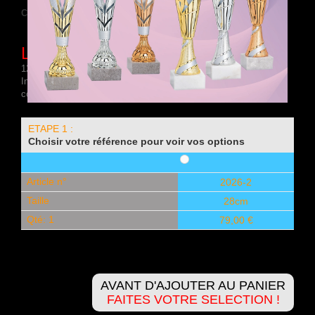
Condition :
Nouveau produit
Lot de 12 Coupes : 2026-2
12 COUPES - Hauteur Moyenne : 27,8 cm - Coupelle en métal -
Inter : matière synthétique - Base : marbre blanc - 4 séries de 3
coupes identiques en 3 finitions (or/argent/bronze)
ETAPE 1 :
Choisir votre référence pour voir vos options
Article n°
2026-2
Taille
28cm
Qté: 1
79,00 €
AVANT D'AJOUTER AU PANIER
FAITES VOTRE SELECTION !