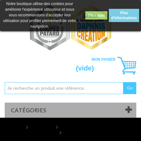
Notre boutique utilise des cookies pour
améliorer l'expérience utilisateur et nous
Plus
vous recommandons d'accepter leur
J'accepte
d'informations
utilisation pour profiter pleinement de votre
navigation.
MON PANIER
(vide)
Go
Mon compte
Contactez-nous
CATÉGORIES
Home
COUPES
Coupes "Prestiges"
Coupe Prestige Métal : 6075