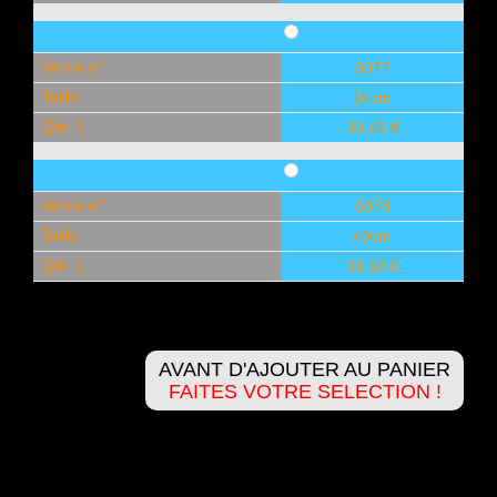
Article n°
6077
Taille
34cm
Qté: 1
30,46 €
Article n°
6078
Taille
40cm
Qté: 1
39,58 €
AVANT D'AJOUTER AU PANIER
FAITES VOTRE SELECTION !