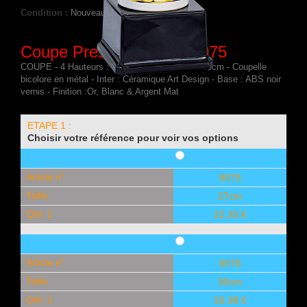
Condition :
Nouveau produit
Coupe Prestige Métal : 6075
COUPE - 4 Hauteurs : 27cm - 30cm - 34cm - 40cm - Coupelle
bicolore en métal - Inter : Céramique Art Design - Base : ABS noir
vernis - Finition :Or, Blanc & Argent Mat
ETAPE 1 :
Choisir votre référence pour voir vos options
Article n°
6075
Taille
27cm
Qté: 1
22,30 €
Article n°
6076
Taille
30cm
Qté: 1
26,38 €