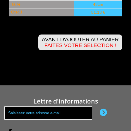
Taille
48cm
Qté: 1
51,18 €
AVANT D'AJOUTER AU PANIER
FAITES VOTRE SELECTION !
Lettre d'informations