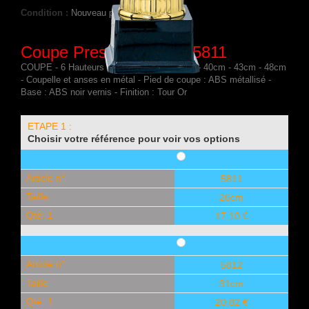
Condition :
Nouveau produit
Coupe Prestige Métal : 5811
COUPE - 6 Hauteurs : 26cm - 31cm - 37cm - 40cm - 43cm - 48cm
- Coupelle et anses en métal - Pied de coupe : ABS métallisé -
Base : ABS noir vernis - Finition : Tour Or
ETAPE 1 :
Choisir votre référence pour voir vos options
Article n°
5811
Taille
26cm
Qté: 1
17,10 €
Article n°
5812
Taille
31cm
Qté: 1
20,82 €