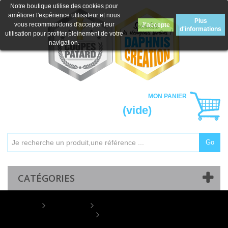
Notre boutique utilise des cookies pour
améliorer l'expérience utilisateur et nous
Plus
vous recommandons d'accepter leur
J'accepte
d'informations
utilisation pour profiter pleinement de votre
navigation.
MON PANIER
(vide)
Go
Mon compte
Contactez-nous
CATÉGORIES
Home
COUPES
Coupes "Prestiges"
Coupe Prestige Métal : 5811