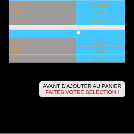
Article n°
1452W
Taille
28cm
Qté: 1
10,57 €
Article n°
1453W
Taille
31cm
Qté: 1
11,53 €
AVANT D'AJOUTER AU PANIER
FAITES VOTRE SELECTION !