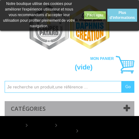
Notre boutique utilise des cookies pour
améliorer l'expérience utilisateur et nous
Plus
vous recommandons d'accepter leur
J'accepte
d'informations
utilisation pour profiter pleinement de votre
navigation.
MON PANIER
(vide)
Go
Mon compte
Contactez-nous
CATÉGORIES
Home
COUPES
Coupes "Personnalisables"
Coupe Personnalisée
Économique : 1451W-C