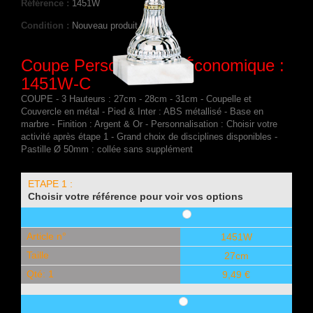
Référence :
1451W
Condition :
Nouveau produit
Coupe Personnalisée Économique :
1451W-C
COUPE - 3 Hauteurs : 27cm - 28cm - 31cm - Coupelle et
Couvercle en métal - Pied & Inter : ABS métallisé - Base en
marbre - Finition : Argent & Or - Personnalisation : Choisir votre
activité après étape 1 - Grand choix de disciplines disponibles -
Pastille Ø 50mm : collée sans supplément
ETAPE 1 :
Choisir votre référence pour voir vos options
Article n°
1451W
Taille
27cm
Qté: 1
9,49 €