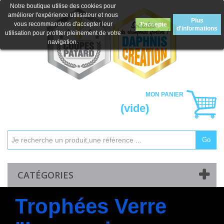
Notre boutique utilise des cookies pour
améliorer l'expérience utilisateur et nous
Plus
vous recommandons d'accepter leur
J'accepte
d'informations
utilisation pour profiter pleinement de votre
navigation.
MON PANIER
(vide)
Go
Mon compte
Contactez-nous
CATÉGORIES
Trophées Verre