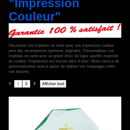
"Impression
Couleur"
Découvrez nos trophées en verre avec une impression couleur
pour des récompenses sportives originales. Personnalisez vos
trophées en verre avec un grand choix de logos sportifs imprimés
en couleur, l'impression est incluse dans le prix ! Notre service de
personnalisation aura le plaisir de réaliser vos marquages selon
vos besoins.
1
2
Afficher tout