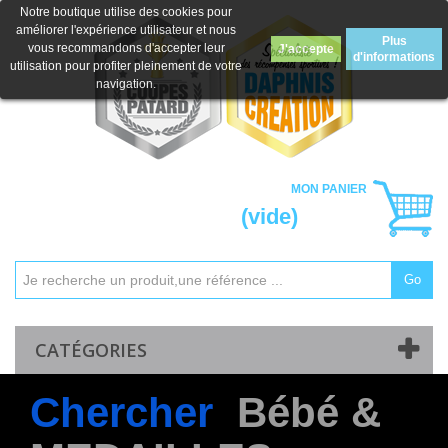
Notre boutique utilise des cookies pour
améliorer l'expérience utilisateur et nous
Plus
vous recommandons d'accepter leur
J'accepte
d'informations
utilisation pour profiter pleinement de votre
navigation.
MON PANIER
(vide)
Go
Mon compte
Contactez-nous
CATÉGORIES
Chercher
Bébé &