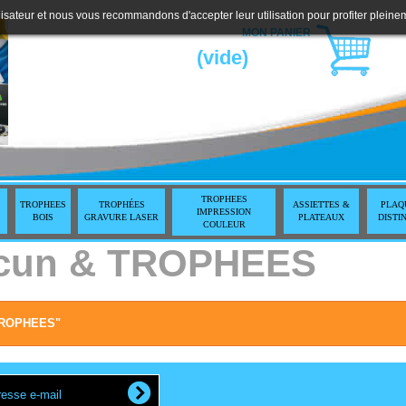
lisateur et nous vous recommandons d'accepter leur utilisation pour profiter pleine
MON PANIER
(vide)
TROPHEES
TROPHEES
TROPHÉES
ASSIETTES &
PLAQ
IMPRESSION
BOIS
GRAVURE LASER
PLATEAUX
DISTI
COULEUR
ucun & TROPHEES
& TROPHEES"