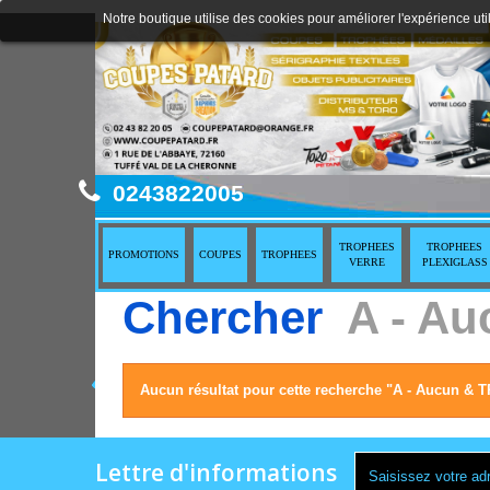
Notre boutique utilise des cookies pour améliorer l'expérience uti
0243822005
TROPHEES
TROPHEES
PROMOTIONS
COUPES
TROPHEES
VERRE
PLEXIGLASS
Chercher
A - A
Aucun résultat pour cette recherche "A - Aucun 
Lettre d'informations