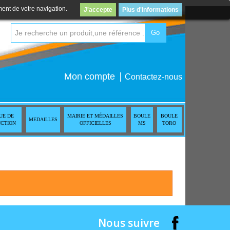
ment de votre navigation.
J'accepte
Plus d'informations
Go
Mon compte
Contactez-nous
UE DE
MAIRIE ET MÉDAILLES
BOULE
BOULE
MEDAILLES
NCTION
OFFICIELLES
MS
TORO
Nous suivre