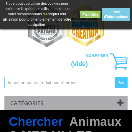
Notre boutique utilise des cookies pour
améliorer l'expérience utilisateur et nous
Plus
vous recommandons d'accepter leur
J'accepte
d'informations
utilisation pour profiter pleinement de votre
navigation.
MON PANIER
(vide)
Go
Mon compte
Contactez-nous
CATÉGORIES
Chercher
Animaux