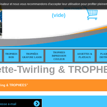
lisateur et nous vous recommandons d'accepter leur utilisation pour profiter pleine
MON PANIER
(vide)
TROPHEES
TROPHEES
TROPHÉES
ASSIETTES &
PLAQ
IMPRESSION
BOIS
GRAVURE LASER
PLATEAUX
DISTI
COULEUR
ette-Twirling & TROP
irling & TROPHEES"