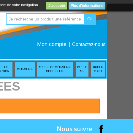
ment de votre navigation.
J'accepte
Plus d'informations
Go
Mon compte
Contactez-nous
UE DE
MAIRIE ET MÉDAILLES
BOULE
BOULE
MEDAILLES
NCTION
OFFICIELLES
MS
TORO
HEES
Nous suivre