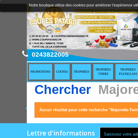
Notre boutique utilise des cookies pour améliorer l'expérience uti
0243822005
TROPHEES
TROPHEES
PROMOTIONS
COUPES
TROPHEES
VERRE
PLEXIGLASS
Chercher
Major
Aucun résultat pour cette recherche "Majorette-Tw
Lettre d'informations