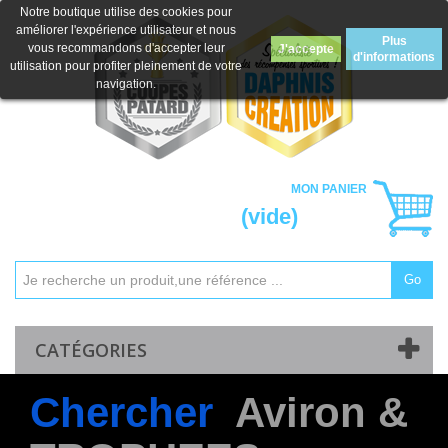
Notre boutique utilise des cookies pour
améliorer l'expérience utilisateur et nous
Plus
vous recommandons d'accepter leur
J'accepte
d'informations
utilisation pour profiter pleinement de votre
navigation.
MON PANIER
(vide)
Go
Mon compte
Contactez-nous
CATÉGORIES
Chercher
Aviron &